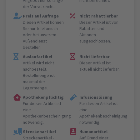
Angebot nur so lange
nicht berechnet.
der Vorrat reicht.
Preis auf Anfrage
Nicht rabattierbar
Diesen Artikel können
Dieser Artikel ist von
Sie nur telefonisch
Rabatten und
oder bei unserem
Aktionen
Außendienst
ausgeschlossen.
bestellen.
Auslaufartikel
Nicht lieferbar
Artikel wird nicht
Dieser Artikel ist
nachbestellt.
aktuell nicht lieferbar.
Bestellmenge ist
maximal der
Lagermenge.
Apothekenpflichtig
Infusionslösung
Für diesen Artikel ist
Für diesen Artikel ist
eine
eine
Apothekenbescheinigung
Apothekenbescheinigung
notwendig.
notwendig.
Streckenartikel
Humanartikel
Streckenartikel -
Auf Grund einer