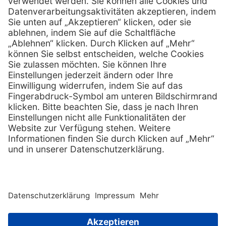
info @ mediquick.de
E-Mail:
Services
Hilfe
Serviceversprechen
FAQs
Sprechstundenbedarf
Kontakt
Retoure anmelden
Lob & Kritik
Zertifikat
Rechtliches
AGB
Impressum
Datenschutz
Nachhaltigkeit
E-Rechnung
Copyright © 2026 MediQuick Arzt-