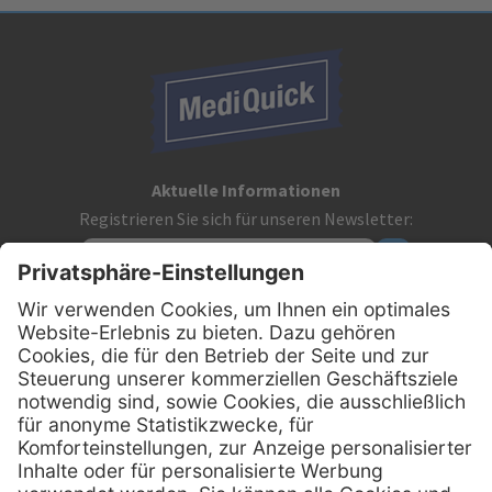
Aktuelle Informationen
Registrieren Sie sich für unseren Newsletter:
Kontakt
MediQuick Arzt- und Krankenhausbedarfshandel GmbH
Hans-Wunderlich-Straße 7
D-49078 Osnabrück
0800 - 633 43 66
Telefon: