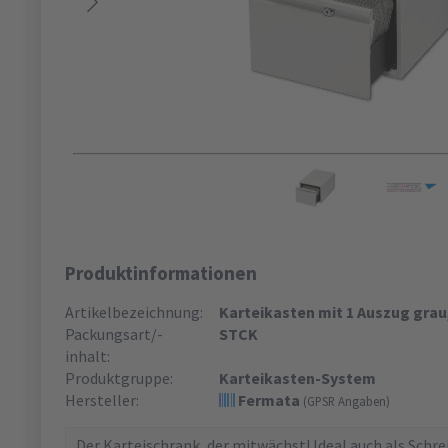
Produktinformationen
Artikelbezeichnung:
Karteikasten mit 1 Auszug grau
Packungsart/-
STCK
inhalt:
Produktgruppe:
Karteikasten-System
Hersteller:
Fermata
(GPSR Angaben)
Der Karteischrank, der mitwächst! Ideal auch als Schr