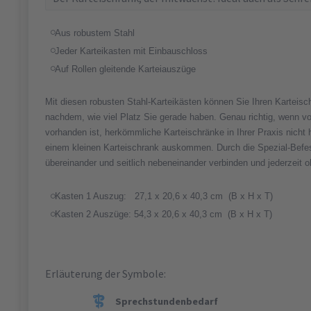
Aus robustem Stahl
Jeder Karteikasten mit Einbauschloss
Auf Rollen gleitende Karteiauszüge
Mit diesen robusten Stahl-Karteikästen können Sie Ihren Karteisch
nachdem, wie viel Platz Sie gerade haben. Genau richtig, wenn vor
vorhanden ist, herkömmliche Karteischränke in Ihrer Praxis nicht
einem kleinen Karteischrank auskommen. Durch die Spezial-Befe
übereinander und seitlich nebeneinander verbinden und jederzeit 
Kasten 1 Auszug: 27,1 x 20,6 x 40,3 cm (B x H x T)
Kasten 2 Auszüge: 54,3 x 20,6 x 40,3 cm (B x H x T)
Erläuterung der Symbole:
Sprechstundenbedarf