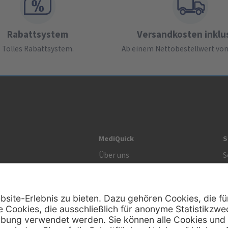
Rabattsystem
Versandkosten inklu
Tolles Rabattsystem.
Ab einem Nettobestellwert von 
MediQuick
S
Über uns
S
Unsere Werte
S
R
Zertifikat