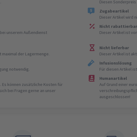
.
Diesen Sonderpreis 
Zugabeartikel
Dieser Artikel wird 
Nicht rabattierba
r bei unserem Außendienst
Dieser Artikel ist v
Nicht lieferbar
ist maximal der Lagermenge.
Dieser Artikel ist akt
Infusionslösung
igung notwendig.
Für diesen Artikel 
Humanartikel
. Es können zusätzliche Kosten für
Auf Grund einer eur
 sich bei Fragen gerne an unser
verschreibungspflic
ausgeschlossen!