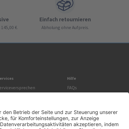
sive
Einfach retournieren
145,00 €.
Abholung ohne Aufpreis.
ervices
Hilfe
erviceversprechen
FAQs
prechstundenbedarf
Kontakt
etoure anmelden
Lob & Kritik
Rechtliches
AGB