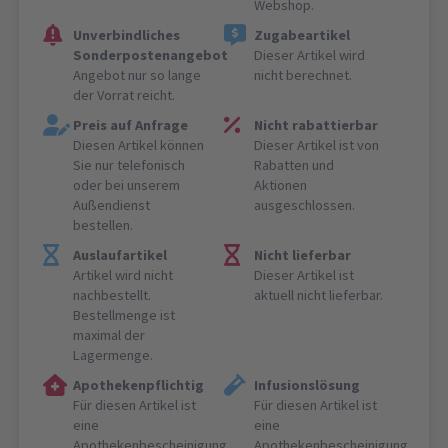
Webshop.
Unverbindliches
Zugabeartikel
Sonderpostenangebot
Dieser Artikel wird
Angebot nur so lange
nicht berechnet.
der Vorrat reicht.
Preis auf Anfrage
Nicht rabattierbar
Diesen Artikel können
Dieser Artikel ist von
Sie nur telefonisch
Rabatten und
oder bei unserem
Aktionen
Außendienst
ausgeschlossen.
bestellen.
Auslaufartikel
Nicht lieferbar
Artikel wird nicht
Dieser Artikel ist
nachbestellt.
aktuell nicht lieferbar.
Bestellmenge ist
maximal der
Lagermenge.
Apothekenpflichtig
Infusionslösung
Für diesen Artikel ist
Für diesen Artikel ist
eine
eine
Apothekenbescheinigung
Apothekenbescheinigung