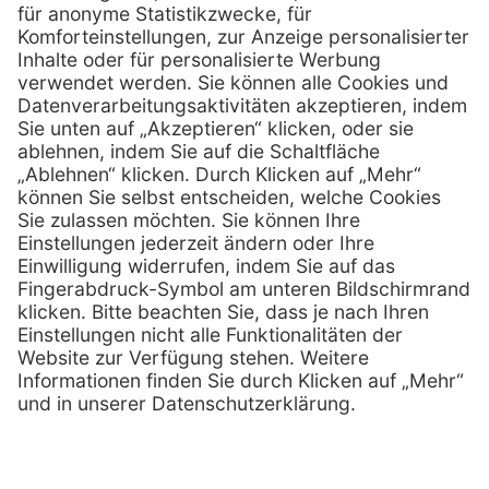
D-49078 Osnabrück
0800 - 633 43 66
Telefon:
info @ mediquick.de
E-Mail:
Services
Hilfe
Serviceversprechen
FAQs
Sprechstundenbedarf
Kontakt
Retoure anmelden
Lob & Kritik
Zertifikat
Rechtliches
AGB
Impressum
Datenschutz
Nachhaltigkeit
E-Rechnung