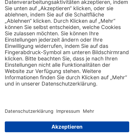
Services
Hilfe
Serviceversprechen
FAQs
Sprechstundenbedarf
Kontakt
Retoure anmelden
Lob & Kritik
Zertifikat
Rechtliches
AGB
Impressum
Datenschutz
Nachhaltigkeit
E-Rechnung
Copyright © 2026 MediQuick Arzt-
und Krankenhausbedarfshandel
Wir beliefern ausschließlich