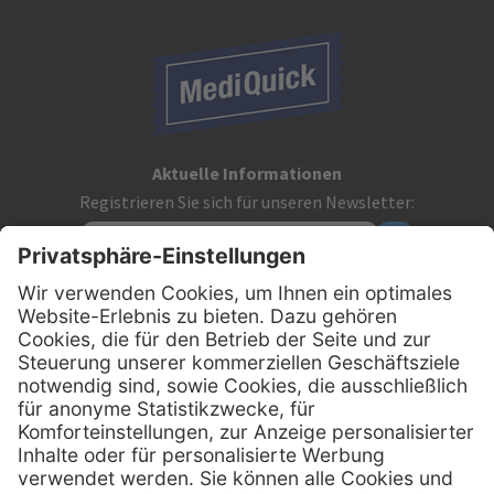
Aktuelle Informationen
Registrieren Sie sich für unseren Newsletter:
Kontakt
MediQuick Arzt- und Krankenhausbedarfshandel GmbH
Hans-Wunderlich-Straße 7
D-49078 Osnabrück
0800 - 633 43 66
Telefon:
info @ mediquick.de
E-Mail: