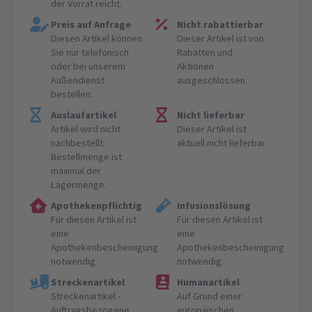
der Vorrat reicht.
Preis auf Anfrage
Nicht rabattierbar
Diesen Artikel können
Dieser Artikel ist von
Sie nur telefonisch
Rabatten und
oder bei unserem
Aktionen
Außendienst
ausgeschlossen.
bestellen.
Auslaufartikel
Nicht lieferbar
Artikel wird nicht
Dieser Artikel ist
nachbestellt.
aktuell nicht lieferbar.
Bestellmenge ist
maximal der
Lagermenge.
Apothekenpflichtig
Infusionslösung
Für diesen Artikel ist
Für diesen Artikel ist
eine
eine
Apothekenbescheinigung
Apothekenbescheinigung
notwendig.
notwendig.
Streckenartikel
Humanartikel
Streckenartikel -
Auf Grund einer
Auftragsbezogene
europäischen