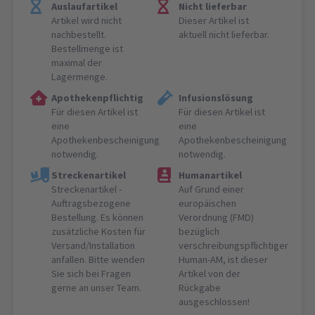
Auslaufartikel
Nicht lieferbar
Artikel wird nicht
Dieser Artikel ist
nachbestellt.
aktuell nicht lieferbar.
Bestellmenge ist
maximal der
Lagermenge.
Apothekenpflichtig
Infusionslösung
Für diesen Artikel ist
Für diesen Artikel ist
eine
eine
Apothekenbescheinigung
Apothekenbescheinigung
notwendig.
notwendig.
Streckenartikel
Humanartikel
Streckenartikel -
Auf Grund einer
Auftragsbezogene
europäischen
Bestellung. Es können
Verordnung (FMD)
zusätzliche Kosten für
bezüglich
Versand/Installation
verschreibungspflichtiger
anfallen. Bitte wenden
Human-AM, ist dieser
Sie sich bei Fragen
Artikel von der
gerne an unser Team.
Rückgabe
ausgeschlossen!