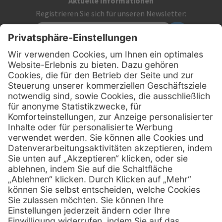
Aktuelle Informationen
Registrieren Sie sich für unseren Newsletter:
Kontakt
MediQuick Arzt- und Krankenhausbedarfshandel GmbH
Hans-Wunderlich-Straße 7
D-49078 Osnabrück
0800 - 633 43 66
Telefon:
info @ mediquick.de
E-Mail:
Services
Hilfe
Serviceversprechen
FAQs
Sprechstundenbedarf
Kontakt