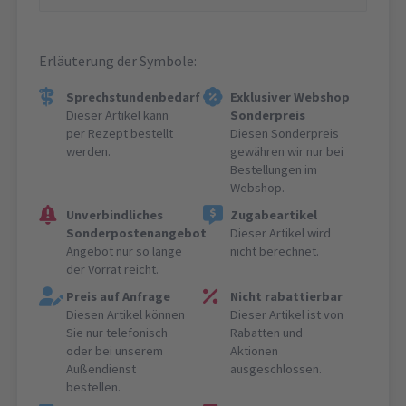
Erläuterung der Symbole:
Sprechstundenbedarf
Exklusiver Webshop
Dieser Artikel kann
Sonderpreis
per Rezept bestellt
Diesen Sonderpreis
werden.
gewähren wir nur bei
Bestellungen im
Webshop.
Unverbindliches
Zugabeartikel
Sonderpostenangebot
Dieser Artikel wird
Angebot nur so lange
nicht berechnet.
der Vorrat reicht.
Preis auf Anfrage
Nicht rabattierbar
Diesen Artikel können
Dieser Artikel ist von
Sie nur telefonisch
Rabatten und
oder bei unserem
Aktionen
Außendienst
ausgeschlossen.
bestellen.