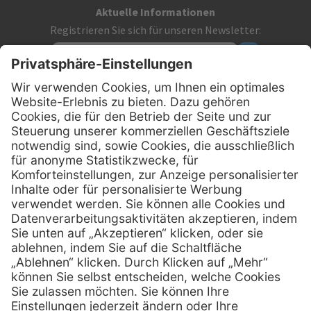
Aktuelle Informationen
Registrieren Sie sich für unseren Newsletter:
Kontakt
MediQuick Arzt- und Krankenhausbedarfshandel GmbH
Hans-Wunderlich-Straße 7
D-49078 Osnabrück
0800 - 633 43 66
Telefon:
info @ mediquick.de
E-Mail:
Services
Hilfe
Serviceversprechen
FAQs
Sprechstundenbedarf
Kontakt