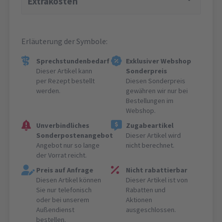
Extrakosten
Erläuterung der Symbole:
Sprechstundenbedarf
Exklusiver Webshop
Dieser Artikel kann
Sonderpreis
per Rezept bestellt
Diesen Sonderpreis
werden.
gewähren wir nur bei
Bestellungen im
Webshop.
Unverbindliches
Zugabeartikel
Sonderpostenangebot
Dieser Artikel wird
Angebot nur so lange
nicht berechnet.
der Vorrat reicht.
Preis auf Anfrage
Nicht rabattierbar
Diesen Artikel können
Dieser Artikel ist von
Sie nur telefonisch
Rabatten und
oder bei unserem
Aktionen
Außendienst
ausgeschlossen.
bestellen.