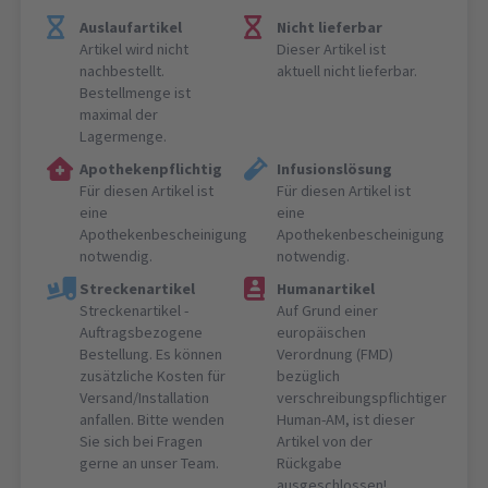
Auslaufartikel
Nicht lieferbar
Artikel wird nicht
Dieser Artikel ist
nachbestellt.
aktuell nicht lieferbar.
Bestellmenge ist
maximal der
Lagermenge.
Apothekenpflichtig
Infusionslösung
Für diesen Artikel ist
Für diesen Artikel ist
eine
eine
Apothekenbescheinigung
Apothekenbescheinigung
notwendig.
notwendig.
Streckenartikel
Humanartikel
Streckenartikel -
Auf Grund einer
Auftragsbezogene
europäischen
Bestellung. Es können
Verordnung (FMD)
zusätzliche Kosten für
bezüglich
Versand/Installation
verschreibungspflichtiger
anfallen. Bitte wenden
Human-AM, ist dieser
Sie sich bei Fragen
Artikel von der
gerne an unser Team.
Rückgabe
ausgeschlossen!