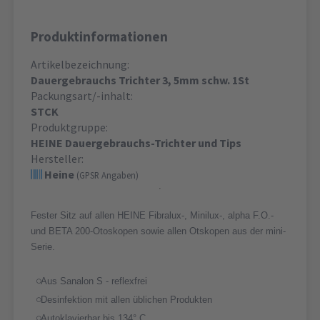
Produktinformationen
Artikelbezeichnung:
Dauergebrauchs Trichter 3, 5mm schw. 1St
Packungsart/-inhalt:
STCK
Produktgruppe:
HEINE Dauergebrauchs-Trichter und Tips
Hersteller:
Heine
(GPSR Angaben)
Fester Sitz auf allen HEINE Fibralux-, Minilux-, alpha F.O.-
und BETA 200-Otoskopen sowie allen Otskopen aus der mini-
Serie.
Aus Sanalon S - reflexfrei
Desinfektion mit allen üblichen Produkten
Autoklavierbar bis 134° C