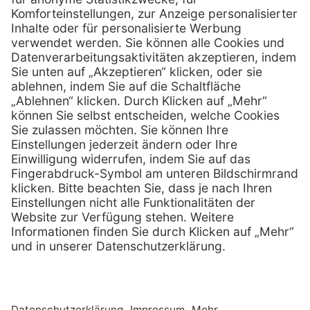
0800 - 633 43 66
Telefon:
info @ mediquick.de
E-Mail:
Services
Hilfe
Serviceversprechen
FAQs
Sprechstundenbedarf
Kontakt
Retoure anmelden
Lob & Kritik
Zertifikat
Rechtliches
AGB
Impressum
Datenschutz
Nachhaltigkeit
E-Rechnung