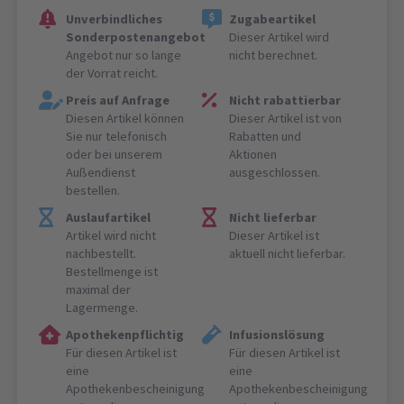
Unverbindliches
Zugabeartikel
Sonderpostenangebot
Dieser Artikel wird
Angebot nur so lange
nicht berechnet.
der Vorrat reicht.
Preis auf Anfrage
Nicht rabattierbar
Diesen Artikel können
Dieser Artikel ist von
Sie nur telefonisch
Rabatten und
oder bei unserem
Aktionen
Außendienst
ausgeschlossen.
bestellen.
Auslaufartikel
Nicht lieferbar
Artikel wird nicht
Dieser Artikel ist
nachbestellt.
aktuell nicht lieferbar.
Bestellmenge ist
maximal der
Lagermenge.
Apothekenpflichtig
Infusionslösung
Für diesen Artikel ist
Für diesen Artikel ist
eine
eine
Apothekenbescheinigung
Apothekenbescheinigung