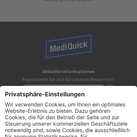
Aktuelle Informationen
Registrieren Sie sich für unseren Newsletter:
Kontakt
MediQuick Arzt- und Krankenhausbedarfshandel GmbH
Hans-Wunderlich-Straße 7
D-49078 Osnabrück