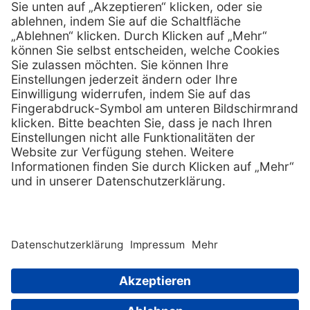
Services
Hilfe
Serviceversprechen
FAQs
Sprechstundenbedarf
Kontakt
Retoure anmelden
Lob & Kritik
Zertifikat
Rechtliches
AGB
Impressum
Datenschutz
Nachhaltigkeit
E-Rechnung
Copyright © 2026 MediQuick Arzt-
und Krankenhausbedarfshandel
Wir beliefern ausschließlich
GmbH. All rights
Fachkreise.