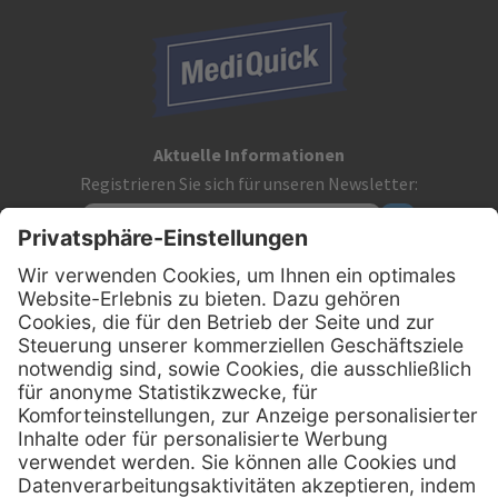
Aktuelle Informationen
Registrieren Sie sich für unseren Newsletter:
Kontakt
MediQuick Arzt- und Krankenhausbedarfshandel GmbH
Hans-Wunderlich-Straße 7
D-49078 Osnabrück
0800 - 633 43 66
Telefon:
info @ mediquick.de
E-Mail: