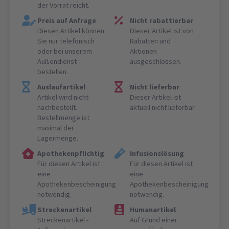
der Vorrat reicht.
Preis auf Anfrage
Nicht rabattierbar
Diesen Artikel können
Dieser Artikel ist von
Sie nur telefonisch
Rabatten und
oder bei unserem
Aktionen
Außendienst
ausgeschlossen.
bestellen.
Auslaufartikel
Nicht lieferbar
Artikel wird nicht
Dieser Artikel ist
nachbestellt.
aktuell nicht lieferbar.
Bestellmenge ist
maximal der
Lagermenge.
Apothekenpflichtig
Infusionslösung
Für diesen Artikel ist
Für diesen Artikel ist
eine
eine
Apothekenbescheinigung
Apothekenbescheinigung
notwendig.
notwendig.
Streckenartikel
Humanartikel
Streckenartikel -
Auf Grund einer