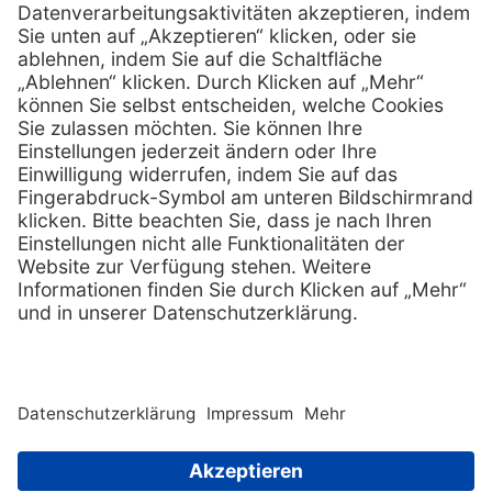
info @ mediquick.de
E-Mail:
Services
Hilfe
Serviceversprechen
FAQs
Sprechstundenbedarf
Kontakt
Retoure anmelden
Lob & Kritik
Zertifikat
Rechtliches
AGB
Impressum
Datenschutz
Nachhaltigkeit
E-Rechnung
Copyright © 2026 MediQuick Arzt-
und Krankenhausbedarfshandel
Wir beliefern ausschließlich