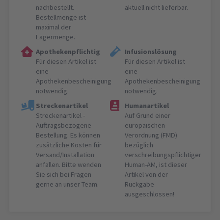
nachbestellt.
aktuell nicht lieferbar.
Bestellmenge ist
maximal der
Lagermenge.
Apothekenpflichtig
Infusionslösung
Für diesen Artikel ist
Für diesen Artikel ist
eine
eine
Apothekenbescheinigung
Apothekenbescheinigung
notwendig.
notwendig.
Streckenartikel
Humanartikel
Streckenartikel -
Auf Grund einer
Auftragsbezogene
europäischen
Bestellung. Es können
Verordnung (FMD)
zusätzliche Kosten für
bezüglich
Versand/Installation
verschreibungspflichtiger
anfallen. Bitte wenden
Human-AM, ist dieser
Sie sich bei Fragen
Artikel von der
gerne an unser Team.
Rückgabe
ausgeschlossen!