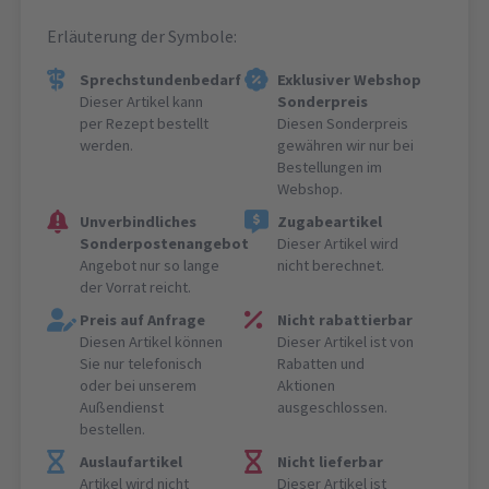
Erläuterung der Symbole:
Sprechstundenbedarf
Exklusiver Webshop
Dieser Artikel kann
Sonderpreis
per Rezept bestellt
Diesen Sonderpreis
werden.
gewähren wir nur bei
Bestellungen im
Webshop.
Unverbindliches
Zugabeartikel
Sonderpostenangebot
Dieser Artikel wird
Angebot nur so lange
nicht berechnet.
der Vorrat reicht.
Preis auf Anfrage
Nicht rabattierbar
Diesen Artikel können
Dieser Artikel ist von
Sie nur telefonisch
Rabatten und
oder bei unserem
Aktionen
Außendienst
ausgeschlossen.
bestellen.
Auslaufartikel
Nicht lieferbar
Artikel wird nicht
Dieser Artikel ist