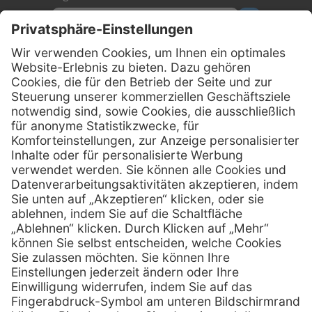
Kontakt
MediQuick Arzt- und Krankenhausbedarfshandel GmbH
Hans-Wunderlich-Straße 7
D-49078 Osnabrück
0800 - 633 43 66
Telefon:
info @ mediquick.de
E-Mail:
Services
Hilfe
Serviceversprechen
FAQs
Sprechstundenbedarf
Kontakt
Retoure anmelden
Lob & Kritik