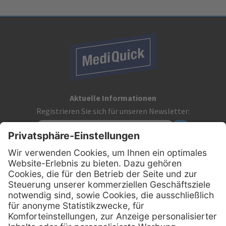
Aktuelle Informationen
Registrieren Sie sich für unseren Newsletter:
Kontakt
MediQuick Arzt- und Krankenhausbedarfshandel GmbH
Hans-Wunderlich-Straße 7
D-49078 Osnabrück
0800 - 633 43 66