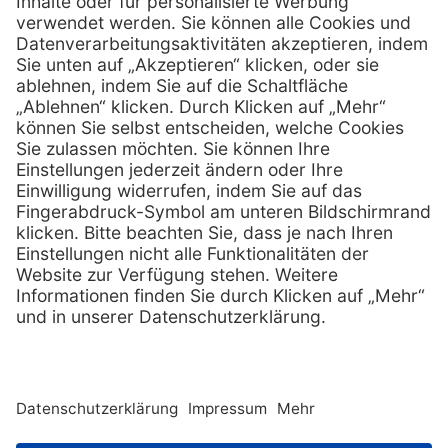
Telefon:
info @ mediquick.de
E-Mail:
Services
Hilfe
Serviceversprechen
FAQs
Sprechstundenbedarf
Kontakt
Retoure anmelden
Lob & Kritik
Zertifikat
Rechtliches
AGB
Impressum
Datenschutz
Nachhaltigkeit
E-Rechnung