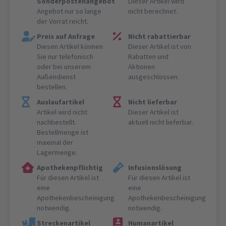
Sonderpostenangebot
Dieser Artikel wird
Angebot nur so lange
nicht berechnet.
der Vorrat reicht.
Preis auf Anfrage
Nicht rabattierbar
Diesen Artikel können
Dieser Artikel ist von
Sie nur telefonisch
Rabatten und
oder bei unserem
Aktionen
Außendienst
ausgeschlossen.
bestellen.
Auslaufartikel
Nicht lieferbar
Artikel wird nicht
Dieser Artikel ist
nachbestellt.
aktuell nicht lieferbar.
Bestellmenge ist
maximal der
Lagermenge.
Apothekenpflichtig
Infusionslösung
Für diesen Artikel ist
Für diesen Artikel ist
eine
eine
Apothekenbescheinigung
Apothekenbescheinigung
notwendig.
notwendig.
Streckenartikel
Humanartikel