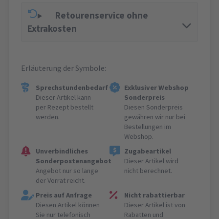
Retourenservice ohne
Extrakosten
Erläuterung der Symbole:
Sprechstundenbedarf
Exklusiver Webshop
Dieser Artikel kann
Sonderpreis
per Rezept bestellt
Diesen Sonderpreis
werden.
gewähren wir nur bei
Bestellungen im
Webshop.
Unverbindliches
Zugabeartikel
Sonderpostenangebot
Dieser Artikel wird
Angebot nur so lange
nicht berechnet.
der Vorrat reicht.
Preis auf Anfrage
Nicht rabattierbar
Diesen Artikel können
Dieser Artikel ist von
Sie nur telefonisch
Rabatten und