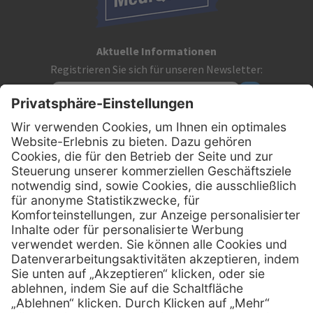
Aktuelle Informationen
Registrieren Sie sich für unseren Newsletter:
Kontakt
MediQuick Arzt- und Krankenhausbedarfshandel GmbH
Hans-Wunderlich-Straße 7
D-49078 Osnabrück
0800 - 633 43 66
Telefon:
info @ mediquick.de
E-Mail:
Services
Hilfe