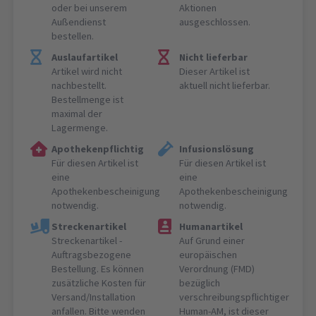
oder bei unserem
Aktionen
Außendienst
ausgeschlossen.
bestellen.
Auslaufartikel
Nicht lieferbar
Artikel wird nicht
Dieser Artikel ist
nachbestellt.
aktuell nicht lieferbar.
Bestellmenge ist
maximal der
Lagermenge.
Apothekenpflichtig
Infusionslösung
Für diesen Artikel ist
Für diesen Artikel ist
eine
eine
Apothekenbescheinigung
Apothekenbescheinigung
notwendig.
notwendig.
Streckenartikel
Humanartikel
Streckenartikel -
Auf Grund einer
Auftragsbezogene
europäischen
Bestellung. Es können
Verordnung (FMD)
zusätzliche Kosten für
bezüglich
Versand/Installation
verschreibungspflichtiger
anfallen. Bitte wenden
Human-AM, ist dieser