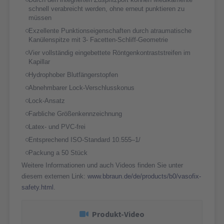
schnell verabreicht werden, ohne erneut punktieren zu
müssen
Exzellente Punktionseigenschaften durch atraumatische
Kanülenspitze mit 3- Facetten-Schliff-Geometrie
Vier vollständig eingebettete Röntgenkontraststreifen im
Kapillar
Hydrophober Blutfängerstopfen
Abnehmbarer Lock-Verschlusskonus
Lock-Ansatz
Farbliche Größenkennzeichnung
Latex- und PVC-frei
Entsprechend ISO-Standard 10.555‒1/
Packung a 50 Stück
Weitere Informationen und auch Videos finden Sie unter
diesem externen Link:
www.bbraun.de/de/products/b0/vasofix-
safety.html
.
Produkt-Video