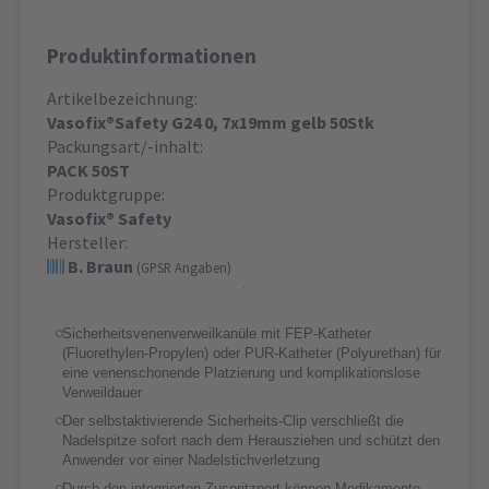
Produktinformationen
Artikelbezeichnung:
Vasofix®Safety G24 0, 7x19mm gelb 50Stk
Packungsart/-inhalt:
PACK 50ST
Produktgruppe:
Vasofix® Safety
Hersteller:
B. Braun
(GPSR Angaben)
Sicherheitsvenenverweilkanüle mit FEP-Katheter
(Fluorethylen-Propylen) oder PUR-Katheter (Polyurethan) für
eine venenschonende Platzierung und komplikationslose
Verweildauer
Der selbstaktivierende Sicherheits-Clip verschließt die
Nadelspitze sofort nach dem Herausziehen und schützt den
Anwender vor einer Nadelstichverletzung
Durch den integrierten Zuspritzport können Medikamente