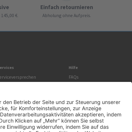
sive
Einfach retournieren
145,00 €.
Abholung ohne Aufpreis.
ervices
Hilfe
erviceversprechen
FAQs
prechstundenbedarf
Kontakt
etoure anmelden
Lob & Kritik
Rechtliches
AGB
Impressum