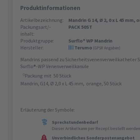
Produktinformationen
Artikelbezeichnung:
Mandrin G 14, Ø 2, 0 x L 45 mm, 
Packungsart/-
PACK 50ST
inhalt:
Produktgruppe:
Surflo® WP Mandrin
Hersteller:
Terumo
(GPSR Angaben)
Mandrins passend zu Sicherheitsvenenverweilkatheter 
Surflo®-WP Venenverweilkanüle
Packung mit 50 Stück
Mandrin, G14, Ø 2,0 x L 45 mm, orange, 50 Stück
Erläuterung der Symbole:
Sprechstundenbedarf
Dieser Artikel kann per Rezept bestellt werden
Unverbindliches Sonderpostenangebot