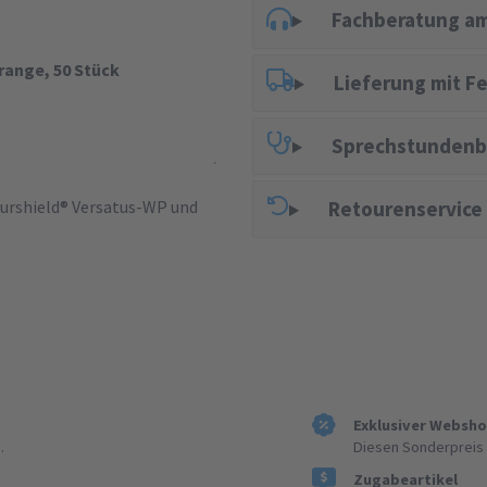
Fachberatung am
orange, 50 Stück
Lieferung mit F
Sprechstundenb
Surshield® Versatus-WP und
Retourenservice
Exklusiver Websh
.
Diesen Sonderpreis 
Zugabeartikel