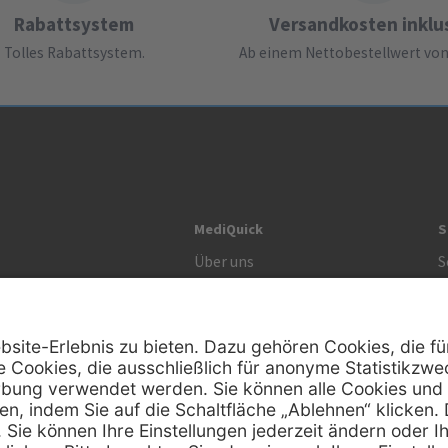
Rabattsystem
Versandkosten inklu
Tolles Rabattsystem.
Ab einem Nettobestellwert von 
MediQuick
S
Über uns
S
Unsere Werte
S
R
Zertifikat