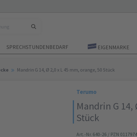
SPRECHSTUNDENBEDARF
EIGENMARKE
ecke
Mandrin G 14, Ø 2,0 x L 45 mm, orange, 50 Stück
Terumo
Mandrin G 14, 
Stück
Art.-Nr. 640-26
/ PZN 011797