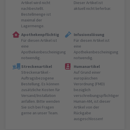
Artikel wird nicht
Dieser Artikel ist
nachbestellt.
aktuell nicht lieferbar.
Bestellmenge ist
maximal der
Lagermenge.
Apothekenpflichtig
Infusionslösung
Für diesen Artikel ist
Für diesen Artikel ist
eine
eine
Apothekenbescheinigung
Apothekenbescheinigung
notwendig.
notwendig.
Streckenartikel
Humanartikel
Streckenartikel -
Auf Grund einer
Auftragsbezogene
europäischen
Bestellung. Es können
Verordnung (FMD)
zusätzliche Kosten für
bezüglich
Versand/Installation
verschreibungspflichtiger
anfallen. Bitte wenden
Human-AM, ist dieser
Sie sich bei Fragen
Artikel von der
gerne an unser Team.
Rückgabe
ausgeschlossen!