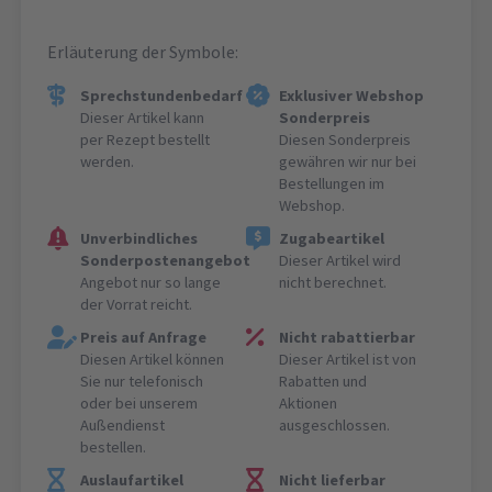
Erläuterung der Symbole:
Sprechstundenbedarf
Exklusiver Webshop
Dieser Artikel kann
Sonderpreis
per Rezept bestellt
Diesen Sonderpreis
werden.
gewähren wir nur bei
Bestellungen im
Webshop.
Unverbindliches
Zugabeartikel
Sonderpostenangebot
Dieser Artikel wird
Angebot nur so lange
nicht berechnet.
der Vorrat reicht.
Preis auf Anfrage
Nicht rabattierbar
Diesen Artikel können
Dieser Artikel ist von
Sie nur telefonisch
Rabatten und
oder bei unserem
Aktionen
Außendienst
ausgeschlossen.
bestellen.
Auslaufartikel
Nicht lieferbar