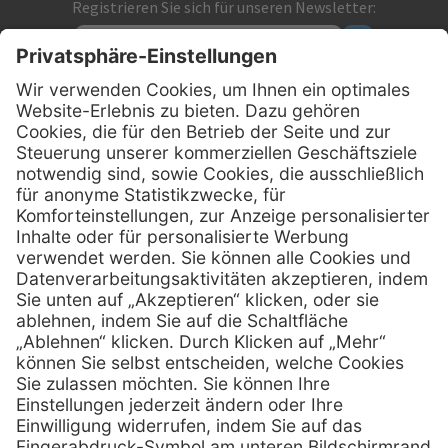
Registrieren Sie sich für unseren Newsletter:
Kontakt
MediQuick Arzt- und Krankenhausbedarfshandel GmbH
Hans-Wunderlich-Straße 7
D-49078 Osnabrück
0800 - 633 43 66
Telefon:
info @ mediquick.de
E-Mail:
Services
Hilfe
Serviceversprechen
FAQs
Sprechstundenbedarf
Kontakt
Retoure anmelden
Lob & Kritik