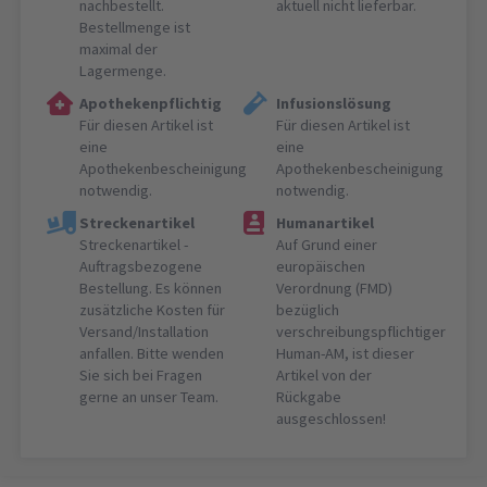
nachbestellt.
aktuell nicht lieferbar.
Bestellmenge ist
maximal der
Lagermenge.
Apothekenpflichtig
Infusionslösung
Für diesen Artikel ist
Für diesen Artikel ist
eine
eine
Apothekenbescheinigung
Apothekenbescheinigung
notwendig.
notwendig.
Streckenartikel
Humanartikel
Streckenartikel -
Auf Grund einer
Auftragsbezogene
europäischen
Bestellung. Es können
Verordnung (FMD)
zusätzliche Kosten für
bezüglich
Versand/Installation
verschreibungspflichtiger
anfallen. Bitte wenden
Human-AM, ist dieser
Sie sich bei Fragen
Artikel von der
gerne an unser Team.
Rückgabe
ausgeschlossen!