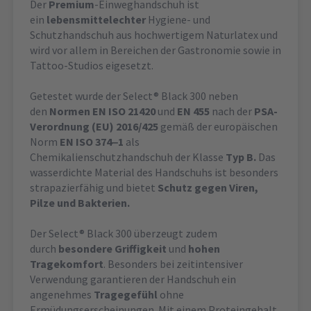
Der
Premium
-Einweghandschuh ist
ein
lebensmittelechter
Hygiene- und
Schutzhandschuh aus hochwertigem Naturlatex und
wird vor allem in Bereichen der Gastronomie sowie in
Tattoo-Studios eigesetzt.
Getestet wurde der Select® Black 300 neben
den
Normen EN ISO 21420
und
EN 455
nach der
PSA-
Verordnung (EU) 2016/425
gemäß der europäischen
Norm
EN ISO 374‒1
als
Chemikalienschutzhandschuh der Klasse
Typ B.
Das
wasserdichte Material des Handschuhs ist besonders
strapazierfähig und bietet
Schutz gegen Viren,
Pilze und Bakterien.
Der Select® Black 300 überzeugt zudem
durch
besondere Griffigkeit
und
hohen
Tragekomfort
. Besonders bei zeitintensiver
Verwendung garantieren der Handschuh ein
angenehmes
Tragegefühl
ohne
Ermüdungserscheinungen. Mit einem Proteingehalt