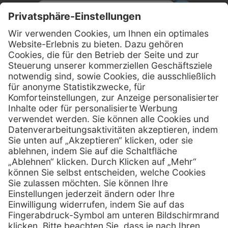
Kontakt
MediQuick Arzt- und Krankenhausbedarfshandel GmbH
Hans-Wunderlich-Straße 7
D-49078 Osnabrück
0800 - 633 43 66
Telefon:
info @ mediquick.de
E-Mail:
Services
Hilfe
Serviceversprechen
FAQs
Sprechstundenbedarf
Kontakt
Retoure anmelden
Lob & Kritik