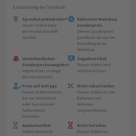
Erläuterung der Symbole:
Sprechstundenbedarf
Exklusiver Webshop
Dieser Artikel kann
Sonderpreis
per Rezept bestellt
Diesen Sonderpreis
werden.
gewähren wir nur bei
Bestellungen im
Webshop.
Unverbindliches
Zugabeartikel
Sonderpostenangebot
Dieser Artikel wird
Angebot nur so lange
nicht berechnet.
der Vorrat reicht.
Preis auf Anfrage
Nicht rabattierbar
Diesen Artikel können
Dieser Artikel ist von
Sie nur telefonisch
Rabatten und
oder bei unserem
Aktionen
Außendienst
ausgeschlossen.
bestellen.
Auslaufartikel
Nicht lieferbar
Artikel wird nicht
Dieser Artikel ist